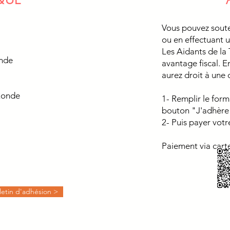
Vous pouvez souten
ou en effectuant u
Les Aidants de la
onde
avantage fiscal. E
aurez droit à une 
 Ronde
1- Remplir le form
bouton "J'adhère"
2- Puis payer votr
Paiement via cart
letin d'adhésion >