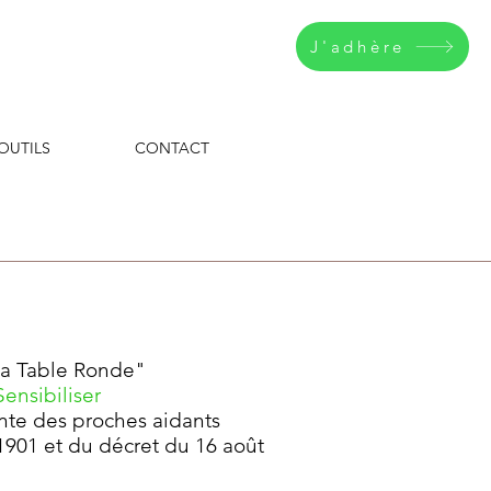
J'adhère
 OUTILS
CONTACT
 la Table Ronde"
Sensibiliser
ante des proches aidants
t 1901 et du décret du 16 août