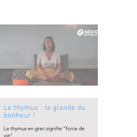
que soit le contexte et quelque soit
l’endroit où vous vous trouvez.
Le thymus : la glande du
bonheur !
Le thymus en grec signifie “force de
vie”.