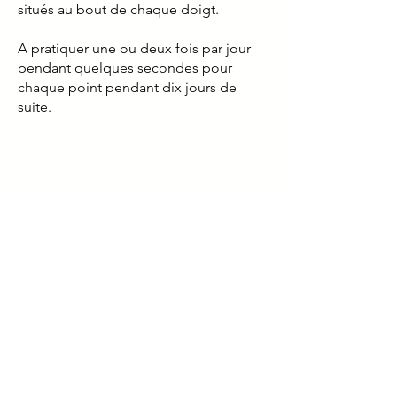
situés au bout de chaque doigt.
​A pratiquer une ou deux fois par jour
pendant quelques secondes pour
chaque point pendant dix jours de
suite.
AÉSIO
MUTUELLE soutient
les aidants
Eveillez vos perceptions sensorielles
avec cette "évasion méditative".
Vous avez la possibilité de vous évader
et de changer d’état émotionnel quel