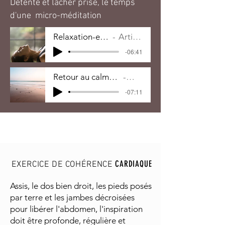
Détente et lâcher prise, le temps
d'une micro-méditation
Relaxation-en-6-minutes
Artist Name
-06:41
Retour au calme et préparation au sommeil
Artist Name
-07:11
CARDIAQUE
EXERCICE DE COHÉRENCE
Assis, le dos bien droit, les pieds posés
par terre et les jambes décroisées
pour libérer l'abdomen, l'inspiration
doit être profonde, régulière et